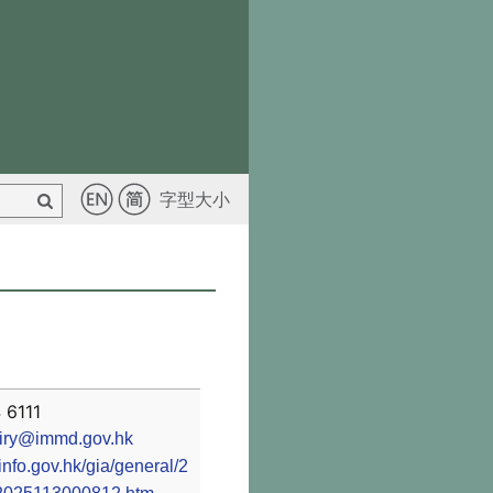
字型大小
6111
iry@immd.gov.hk
info.gov.hk/gia/general/2