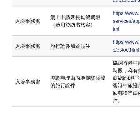
02511/30/P
https://www.
網上申請延長逗留期限
入境事務處
services/app
（適用於訪港旅客）
tml
https://www.
入境事務處
旅行證件加蓋簽注
s/estoe.html
協調香港中
時段，為有
協調辦理由內地機關簽發
處總部辦理
入境事務處
的旅行證件
香港中旅證
回鄉證等由
件。